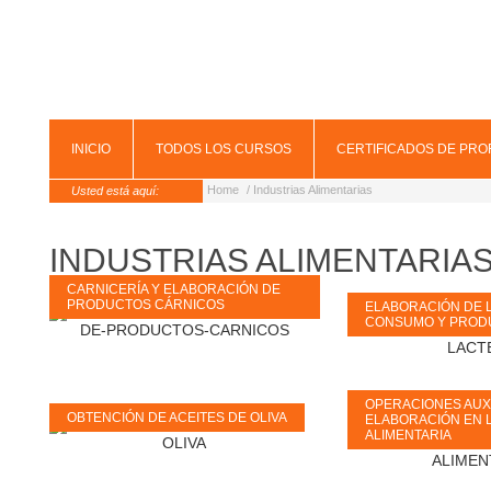
INICIO
TODOS LOS CURSOS
CERTIFICADOS DE PRO
Home
/ Industrias Alimentarias
Usted está aquí:
INDUSTRIAS ALIMENTARIA
CARNICERÍA Y ELABORACIÓN DE
PRODUCTOS CÁRNICOS
ELABORACIÓN DE 
CONSUMO Y PROD
OPERACIONES AUX
OBTENCIÓN DE ACEITES DE OLIVA
ELABORACIÓN EN L
ALIMENTARIA