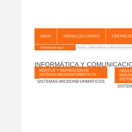
INICIO
TODOS LOS CURSOS
CERTIFICA
Home
/ Informática y telecomunicaci
Usted está aquí:
INFORMÁTICA Y COMUNICACI
MONTAJE Y REPARACIÓN DE
OPERA
SISTEMAS MICROINFORMÁTICOS
MONTA
SISTE