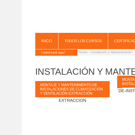
INICIO
TODOS LOS CURSOS
CERTIFICA
Home
/ Instalación y Mantenimiento
Usted está aquí:
INSTALACIÓN Y MANT
MONTA
INSTAL
MONTAJE Y MANTENIMIENTO DE
INSTALACIONES DE CLIMATIZACIÓN
Y VENTILACIÓN-EXTRACCIÓN