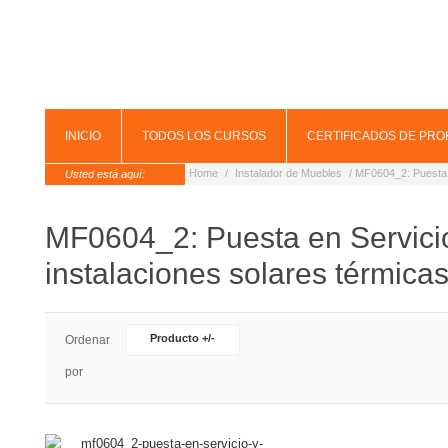
INICIO
TODOS LOS CURSOS
CERTIFICADOS DE PRO
Home
/
Instalador de Muebles
/ MF0604_2: Puesta e
Usted está aquí:
MF0604_2: Puesta en Servici
instalaciones solares térmica
Producto +/-
Ordenar
por