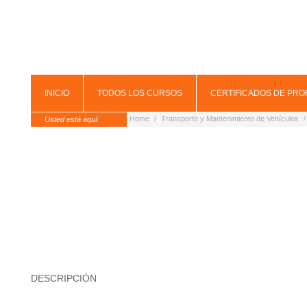
INICIO
TODOS LOS CURSOS
CERTIFICADOS DE PRO
Home
/
Transporte y Mantenimiento de Vehículos
/
Usted está aquí:
DESCRIPCIÓN