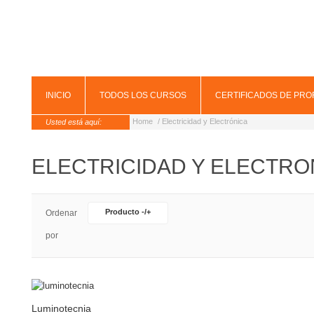
INICIO
TODOS LOS CURSOS
CERTIFICADOS DE PRO
Home
/ Electricidad y Electrónica
Usted está aquí:
ELECTRICIDAD Y ELECTRO
Producto -/+
Ordenar
por
Luminotecnia